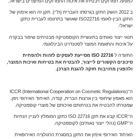
למפעל תמרוקים ויבטיחו את איכות התמרוקים המיוצרים בישראל.
ב 2012 הושק התקן בגרסתו העברית (ת"י). תקן זה הוא אימוץ של
התקן הבין-לאומי ISO22716 שאושר בתרגומו לעברית כתקן
ישראלי.
תנאי ייצור נאותים בתעשיית הקוסמטיקה מבטיחים שיפור בבקרה
על איכות והתאמת המוצר לסטנדרט הבינלאומי.
התעדה ל
ISO 22716
מסייעת לעסקים לזהות ולהפחית
סיכונים הקשורים לייצור, להבטיח את בטיחות ואיכות המוצר,
ולהפגין מחויבות חזקה להגנת הצרכן
.
ה־ICCR (International Cooperation on Cosmetic Regulations)
הוא מאמץ שיתופי בין ארצות הברית, קנדה, האיחוד האירופי ויפן,
שמטרתו להבטיח את בטיחותם ואיכותם של מוצרי קוסמטיקה.
ה־ICCR קבע את תקן ISO 22716 כתקן המומלץ לעניין הנחיות
ה־GMP (נהלי ייצור נאותים) לקוסמטיקה.
האיחוד האירופי אימץ את התקן במסגרת הרגולציה האירופאית