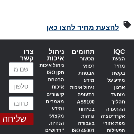
להצעת מחיר לחצו כאן
IQC
תחומים
ניהול
צרו
איכות
קשר
הצעת
מכשור
שם מלא:
ניהול איכות
מחיר
רפואי
תקן ISO
בקשת
אבטחת
הבטחת
מידע על
מידע
טלפון:
איכות
ארגון
ניהול איכות
קישורים
מותעד
בתעופה
כתובת דוא״ל:
מאמרים
תהליך
AS9100
ומידע
ההתעדה
בטיחות
מקצועי
אקרדיטציה
וגיהות
שליחה
הנחיות
מפת אזורי
בעבודה
* דרושים
הפעילות
ISO 45001