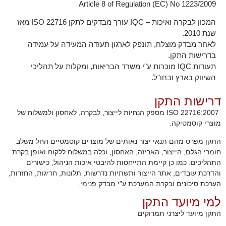
Article 8 of Regulation (EC) No 1223/2009
המכון לבקרה ואיכות – IQC עורך מבדקים לתקן ISO 22716 מאז
שנת 2010.
לאחר מבדק מוצלח, תונפק לארגון תעודה המעידה על עמידה
בדרישות התקן.
תעודות IQC מוכרות ע"י משרד הבריאות, ומקלות על תהליכי
השיווק בארץ ובחו"ל.
רישות התקן
ISO 22716:2007 מספק הנחיות לייצור, לבקרה, לאחסון ולמשלוח של
וצרי קוסמטיקה.
תקן מפרט מהם תנאי יצור נאותים של מוצרים קוסמטיים החל משלב
ומרי הגלם, הייצור, האריזה, האחסון, וכלה במשלוח ללקוח ואופן בקרת
תהליכים. כמו כן קיימת התייחסות להיבטי איכות הניהול, כישורים
הדרכת עובדים, אתר הייצור ותשתיות נדרשות, תלונות, חריגות, החזרות,
ערכת סיכונים ובקרת המערכת ע"י מבדק פנימי.
מי מיועד התקן
תקן מיועד ליצרני תמרוקים