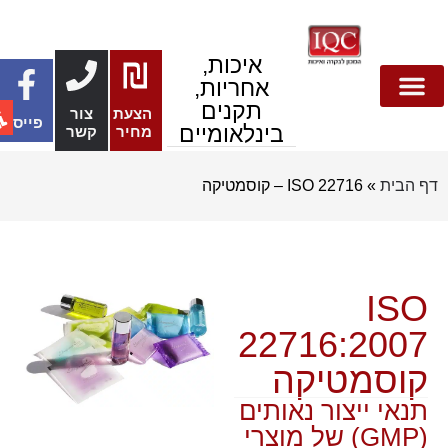
איכות,
אחריות,
תקנים
הצעת
צור
פייסבוק
בטיחות מזון
צור קשר
אבטחת מידע
דף הבית
הצעות מחיר
בנייה ירוקה
תקנים והתעדה
סביבה ובטיחות
בינלאומיים
מחיר
קשר
ף הבית
»
ISO 22716 – קוסמטיקה
ISO
22716:2007
קוסמטיקה
תנאי ייצור נאותים
(GMP) של מוצרי