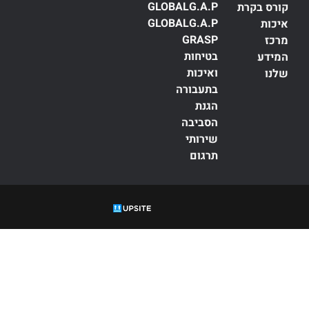
GLOBALG.A.P
קורס בקרת
GLOBALG.A.P
איכות
GRASP
מרכז
בטיחות
המידע
ואיכות
שלנו
בתעבורה
הגנת
הסביבה
שירותי
תרגום
עדה, הסמכה,
ISO
, תקנים,
תקינה, תקן, 9001, 45001, 27001, 42001, 14001, 22000, 13485,
יחות מזון, גלובל
פ, תו איכות, תקן אורגני, מגדל אורגני, תו תקן.