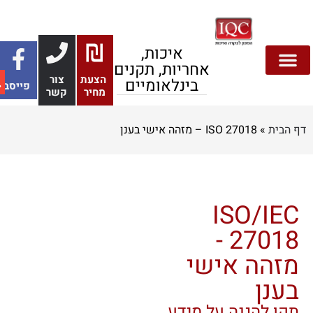
איכות,
אחריות, תקנים
הצעת
צור
בינלאומיים
פייסבוק
בטיחות מזון
צור קשר
אבטחת מידע
הצעות מחיר
דף הבית
בנייה ירוקה
תקנים והתעדה
סביבה ובטיחות
מחיר
קשר
 הבית
»
ISO 27018 – מזהה אישי בענן
ISO/IEC
27018 -
מזהה אישי
בענן
תקן להגנה על מידע