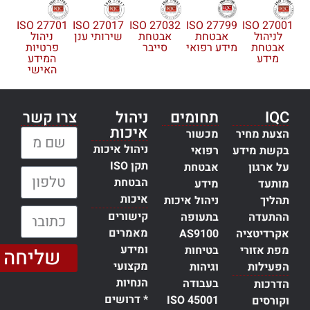
ISO 27701
ISO 27017
ISO 27032
ISO 27799
ISO 27001
לניהול
אבטחת
אבטחת
שירותי ענן
ניהול
אבטחת
מידע רפואי
סייבר
פרטיות
מידע
המידע
האישי
IQC
תחומים
ניהול
צרו קשר
איכות
הצעת מחיר
מכשור
שם מלא:
ניהול איכות
בקשת מידע
רפואי
תקן ISO
על ארגון
אבטחת
טלפון:
הבטחת
מותעד
מידע
איכות
תהליך
ניהול איכות
כתובת דוא״ל:
קישורים
ההתעדה
בתעופה
מאמרים
אקרדיטציה
AS9100
ומידע
מפת אזורי
בטיחות
שליחה
מקצועי
הפעילות
וגיהות
הנחיות
בעבודה
הדרכות
* דרושים
ISO 45001
וקורסים