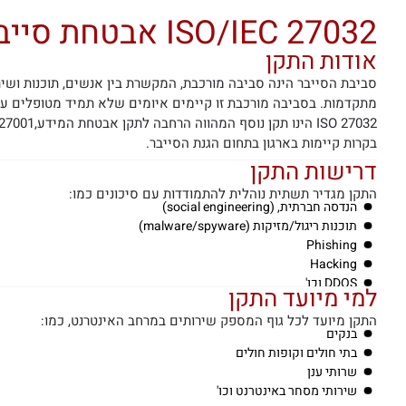
ISO/IEC 27032 אבטחת סייבר
אודות התקן
סביבת הסייבר הינה סביבה מורכבת, המקשרת בין אנשים, תוכנות ושירו
מתקדמות. בסביבה מורכבת זו קיימים איומים שלא תמיד מטופלים ע"
בקרות קיימות בארגון בתחום הגנת הסייבר.
דרישות התקן
התקן מגדיר תשתית נוהלית להתמודדות עם סיכונים כמו:
הנדסה חברתית, (social engineering)
תוכנות ריגול/מזיקות (malware/spyware)
Phishing
Hacking
DDOS וכו'
למי מיועד התקן
התקן מיועד לכל גוף המספק שירותים במרחב האינטרנט, כמו:
בנקים
בתי חולים וקופות חולים
שרותי ענן
שירותי מסחר באינטרנט וכו'