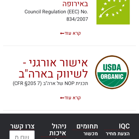
באירופה
Council Regulation (EEC) No.
834/2007
קרא עוד
אישור אורגני -
לשיווק בארה"ב
תכנית NOP של ארה"ב (7 CFR §205)
קרא עוד
IQC
תחומים
ניהול
צרו קשר
איכות
הצעת מחיר
מכשור
שם מלא: