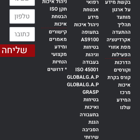
ניהול איכות
בקשת מידע
רפואי
תקן ISO
על ארגון
אבטחת
טלפון:
הבטחת
מותעד
מידע
איכות
תהליך
ניהול איכות
כתובת דוא״ל:
קישורים
ההתעדה
בתעופה
מאמרים
אקרדיטציה
AS9100
ומידע
מפת אזורי
בטיחות
שליחה
מקצועי
הפעילות
וגיהות
הנחיות
בעבודה
הדרכות
* דרושים
ISO 45001
וקורסים
GLOBALG.A.P
קורס בקרת
GLOBALG.A.P
איכות
GRASP
מרכז
בטיחות
המידע
ואיכות
שלנו
בתעבורה
הגנת
הסביבה
שירותי