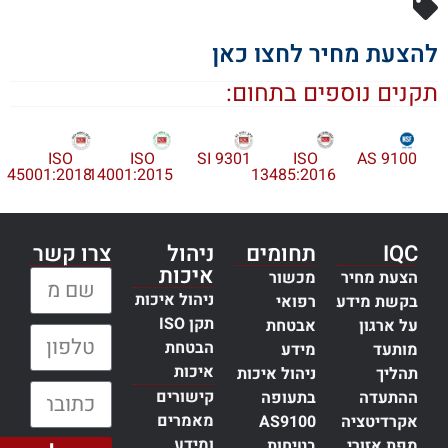
הצעת מחיר לחצו כאן
קנים נוספים בתחום:
ISO
ISO
SI 9301
ISO
AS 9100
45001:2018
14001:2015
13485:2016
IQC
תחומים
ניהול
צרו קשר
איכות
הצעת מחיר
מכשור
שם מלא:
ניהול איכות
בקשת מידע
רפואי
תקן ISO
על ארגון
אבטחת
טלפון:
הבטחת
מותעד
מידע
איכות
תהליך
ניהול איכות
כתובת דוא״ל:
קישורים
ההתעדה
בתעופה
מאמרים
אקרדיטציה
AS9100
ומידע
מפת אזורי
בטיחות