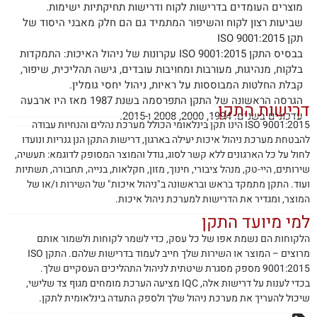
מוצרים העומדים בדרישות לקוח ודרישות תחיקתיות ישימות.
שביעות רצון לקוח והשיפור המתמיד גם הם חלק מאבני היסוד של
תקן ISO 9001:2015
בבסיס התקן ISO 9001:2015 עקרונות של ניהול האיכות: התמקדות
בלקוח, מנהיגות, מעורבות ומחויבות עובדים, גישה תהליכית, שיפור,
קבלת החלטות המבוססות על ראיות, ניהול יחסי גומלין.
הגרסה הראשונה של התקן התפרסמה בשנת 1987 מאז היו ארבעה
רישות התקן
עדכונים בשנים: 1994, 2000, 2008 ו-2015.
ISO 9001:2015 הינו תקן בינלאומי הכולל מערכת נהלים והנחיות עבודה
בטחת מערכת ניהול איכות יעילה בארגון, דרישות התקן הנן גנריות ונועדו
ול על כל הארגונים ללא קשר לסוג, גודל והמוצר המסופק לדוגמא: תעשיה,
רותים, היי-טק, מנהל ציבורי, חינוך, מזון, חקלאות, בנייה, תחבורה, תשתיות
וד. התקן מתמקד בראש ובראשונה ב"ניהול איכות" של השירות ו/או של
וצר, ומגדיר את הדרישות למערכת ניהול איכות.
מי מיועד התקן
קוחות הם נשמת אפו של כל עסק, כדי לשמר לקוחות ולשמור אותם
מרוצים – המוצר או השירות שלך חייב לעמוד בדרישות שלהם. התקן ISO
9 מספק מסגרת שיטתית לניהול התהליכים העסקיים שלך.
בכדי לענות על דרישות אלה, IQC מציעה הערכת מומחים מגוף צד שלישי,
כול להעריך את מערכת ניהול שלך ולספק התעדה בינלאומית לתקן.