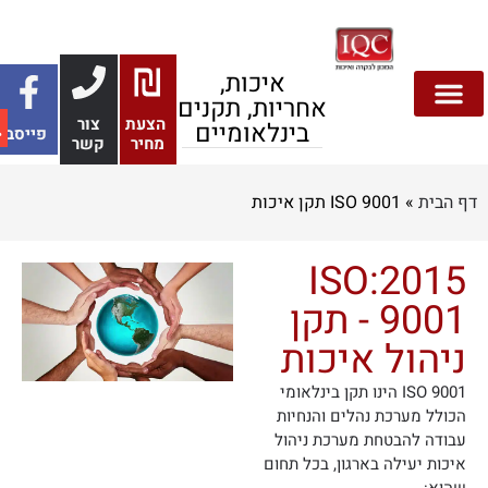
איכות,
אחריות, תקנים
הצעת
צור
בינלאומיים
פייסבוק
בטיחות מזון
צור קשר
אבטחת מידע
הצעות מחיר
דף הבית
בנייה ירוקה
תקנים והתעדה
סביבה ובטיחות
מחיר
קשר
 הבית
»
ISO 9001 תקן איכות
2015:ISO
9001 - תקן
ניהול איכות
ISO 9001 הינו תקן בינלאומי
הכולל מערכת נהלים והנחיות
עבודה להבטחת מערכת ניהול
איכות יעילה בארגון, בכל תחום