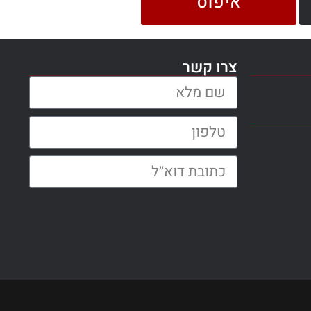
איפוס
צרו קשר
שם מלא:
טלפון:
כתובת דוא״ל: