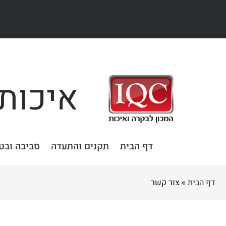
רו
שר
IQ
מכון
בקרה
איכות
איכות,
דף הבית
תקנים והתעדה
סביבה ובט
דף הבית
»
צור קשר