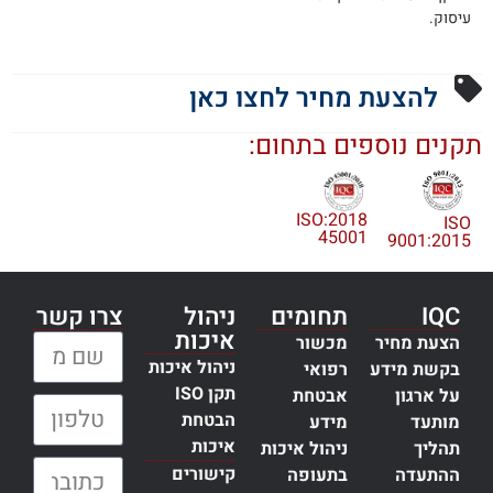
עיסוק.
להצעת מחיר לחצו כאן
קנים נוספים בתחום:
2018:ISO
ISO
45001
9001:2015
IQC
תחומים
ניהול
צרו קשר
איכות
הצעת מחיר
מכשור
שם מלא:
ניהול איכות
בקשת מידע
רפואי
תקן ISO
על ארגון
אבטחת
טלפון:
הבטחת
מותעד
מידע
איכות
תהליך
ניהול איכות
כתובת דוא״ל:
קישורים
ההתעדה
בתעופה