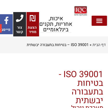
איכות,
אחריות, תקנים
הצעת
צור
בינלאומיים
פייסבוק
בטיחות מזון
צור קשר
אבטחת מידע
הצעות מחיר
דף הבית
בנייה ירוקה
תקנים והתעדה
סביבה ובטיחות
מחיר
קשר
 הבית
»
ISO 39001 – בטיחות בתעבורה יבשתית
ISO 39001 -
בטיחות
בתעבורה
יבשתית