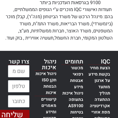
9100 בגרסאות העדכניות ביותר
תעודות ואישורי IQC מוכרים ע"י הגופים הממשלתיים,
בהם: מינהל הרכש של משרד הביטחון (מנה"ר), קבלן מוכר
(בינמשרדי), משרד הבריאות, משרד התמ"ת, משרד
המשפטים, משרד האוצר, חברות ממשלתיות, מע"צ,
השלטון המקומי, חברת החשמל,תעשיה אווירית , בזק ועוד.
IQC
תחומים
ניהול
צרו קשר
איכות
הצעת מחיר
מכשור
שם מלא:
ניהול איכות
בקשת מידע
רפואי
תקן ISO
על ארגון
אבטחת
טלפון:
הבטחת
מותעד
מידע
איכות
תהליך
ניהול איכות
כתובת דוא״ל:
קישורים
ההתעדה
בתעופה
מאמרים
אקרדיטציה
AS9100
ומידע
מפת אזורי
בטיחות
שליחה