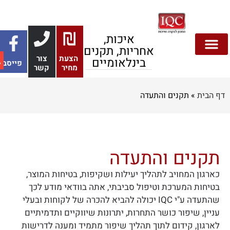
איכות,
אחריות, תקנים
הצעת
צור
בינלאומיים
פייסבוק
בטיחות מזון
צור קשר
אבטחת מידע
הצעות מחיר
דף הבית
בנייה ירוקה
תקנים והתעדה
סביבה ובטיחות
מחיר
קשר
 הבית
»
תקנים והתעדה
תקנים והתעדה
כארגון המחויב לתהליך יעילות ושקיפות, בטיחות המוצר,
בטיחות המערכת וטיפול סביבתי, אתה בוודאי מודע לכך
שהתעדה ע"י IQC יכולה להביא להכרה של לקוחות ובעלי
עניין, שיפור כושר התחרות, יתרונות שיווקיים ותדמיתיים
לארגון, קידום לתוך תהליך שיפור מתמיד ומענה לדרישות