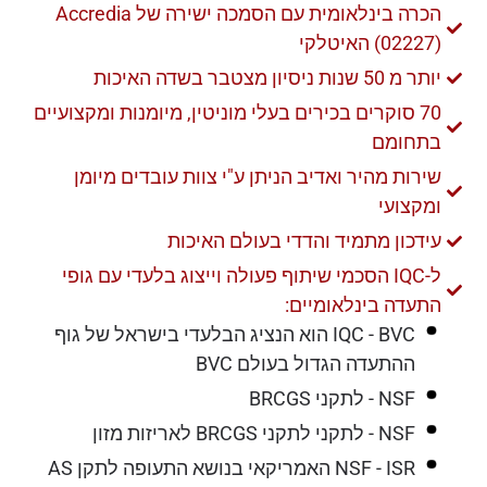
הכרה בינלאומית עם הסמכה ישירה של Accredia
(02227) האיטלקי
יותר מ 50 שנות ניסיון מצטבר בשדה האיכות
70 סוקרים בכירים בעלי מוניטין, מיומנות ומקצועיים
בתחומם
שירות מהיר ואדיב הניתן ע"י צוות עובדים מיומן
ומקצועי
עידכון מתמיד והדדי בעולם האיכות
ל-IQC הסכמי שיתוף פעולה וייצוג בלעדי עם גופי
התעדה בינלאומיים:
IQC - BVC הוא הנציג הבלעדי בישראל של גוף
ההתעדה הגדול בעולם BVC
NSF - לתקני BRCGS
NSF - לתקני לתקני BRCGS לאריזות מזון
NSF - ISR האמריקאי בנושא התעופה לתקן AS