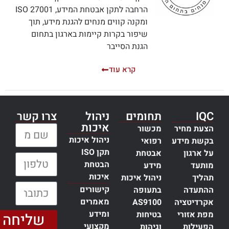
הרחבה לתקן אבטחת המידע, ISO 27001
ומקנה קווים מנחים להגנת מידע, תוך
שיפור בקרות קיימות בארגון בתחום
הגנת הסייבר
קרא עוד
IQC
תחומים
ניהול
צרו קשר
איכות
הצעת מחיר
מכשור
שם מלא:
ניהול איכות
בקשת מידע
רפואי
תקן ISO
על ארגון
אבטחת
טלפון:
הבטחת
מותעד
מידע
איכות
תהליך
ניהול איכות
כתובת דוא״ל:
קישורים
ההתעדה
בתעופה
מאמרים
אקרדיטציה
AS9100
ומידע
מפת אזורי
בטיחות
שליחה
מקצועי
הפעילות
וגיהות