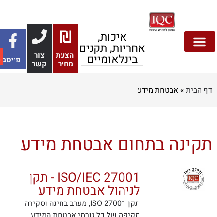
איכות,
אחריות, תקנים
הצעת
צור
בינלאומיים
פייסבוק
בטיחות מזון
צור קשר
אבטחת מידע
הצעות מחיר
דף הבית
בנייה ירוקה
תקנים והתעדה
סביבה ובטיחות
מחיר
קשר
 הבית
»
אבטחת מידע
קינה בתחום אבטחת מידע
ISO/IEC 27001 - תקן
לניהול אבטחת מידע
תקן ISO 27001, מערב בחינה וסקירה
מקיפה של כל גורמי אבטחת המידע.