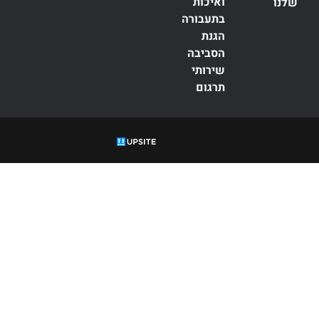
ואיכות
שלנו
בתעבורה
הגנת
הסביבה
שירותי
תרגום
עדה, הסמכה,
ISO
, תקנים,
תקינה, תקן, 9001, 45001, 27001, 42001, 14001, 22000, 13485,
יחות מזון, גלובל
פ, תו איכות, תקן אורגני, מגדל אורגני, תו תקן.