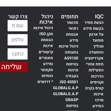
IQC
תחומים
ניהול
צרו קשר
איכות
הצעת מחיר
מכשור
שם מלא:
ניהול איכות
בקשת מידע
רפואי
תקן ISO
על ארגון
אבטחת
טלפון:
הבטחת
מותעד
מידע
איכות
תהליך
ניהול איכות
כתובת דוא״ל:
קישורים
ההתעדה
בתעופה
מאמרים
אקרדיטציה
AS9100
ומידע
מפת אזורי
בטיחות
שליחה
מקצועי
הפעילות
וגיהות
הנחיות
בעבודה
הדרכות
* דרושים
ISO 45001
וקורסים
GLOBALG.A.P
קורס בקרת
GLOBALG.A.P
איכות
GRASP
מרכז
בטיחות
המידע