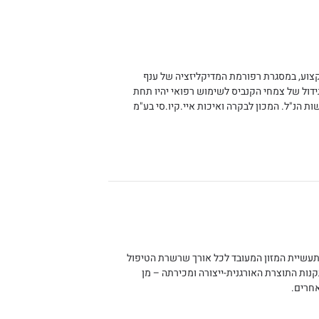
קצוע, במסגרת רפורמת המדיקליזציה של ענף
גידול של צמחי הקנביס לשימוש רפואי יהיו תחת
 הנ"ל. המכון לבקרה ואיכות איי.קיו.סי בע"מ
מתעשיית המזון המעובד לכל אורך שרשרת הטיפול
 תקנות התוצרת האורגנית-ייצורה ומכירתה – מן