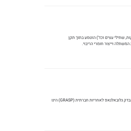
ת, שתילי עצים וכד') הוטמע בתוך תקן
זהו איננו תקן, אלא תוספת למבדק GLOBALG.A.P הרגיל, למשק החקלאי או המשתלה. מבדק גלובאלגאפ לאחריות חברתית (GRASP) הינו