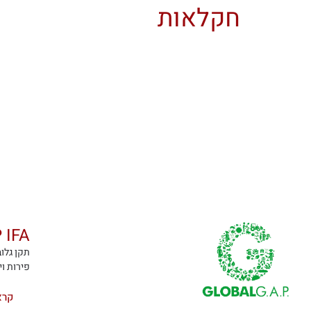
חקלאות
A.P IFA
פירות וירקות) והוא
קרא