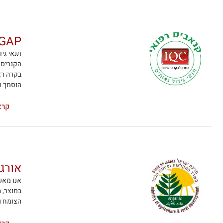
IMC-GAP לגיד
תנאי גי
הקנביס 
בקרה רצ
הוסמך ע
קרא
אורגנ
אנו מאש
במוצר, ה
הצומח ומן