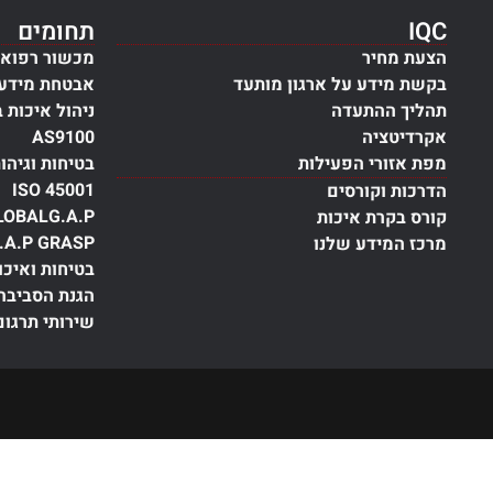
IQC
תחומים
הצעת מחיר
מכשור רפואי
בקשת מידע על ארגון מותעד
אבטחת מידע
תהליך ההתעדה
ניהול איכות 
אקרדיטציה
AS9100
מפת אזורי הפעילות
בטיחות וגיהו
ISO 45001
הדרכות וקורסים
LOBALG.A.P
קורס בקרת איכות
.A.P GRASP
מרכז המידע שלנו
בטיחות ואיכו
הגנת הסביבה
שירותי תרגום
התעדה, הסמכה,
ISO
, תקנים,