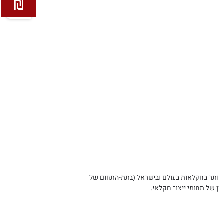
GLOB התקן לבטיחות מזון הנפוץ ביותר בחקלאות בעולם ובישראל (בתת-התחום של