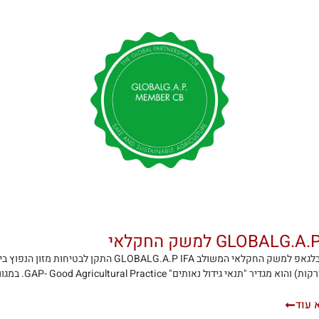
GLOBALG. למשק החקלאי
תקן גלובלגאפ למשק החקלאי המשולב ALG.A.P IFA
 מגדיר "תנאי גידול נאותים" GAP- Good Agricultural Practice. במגוון של תחומי ייצור חקלאי.
 עוד