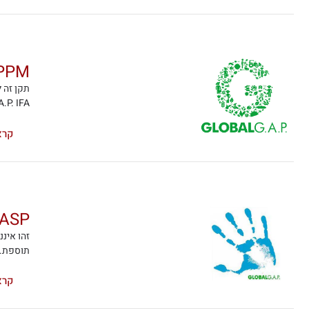
.A.P PPM
תקן זה 
GLOBALG.A.P. IFA ומהווה חלק בלתי נפרד ממנ
קרא
 GRASP
תוספת. GRASP פירושו LGAP Risk Assessment on Social Practices
קרא