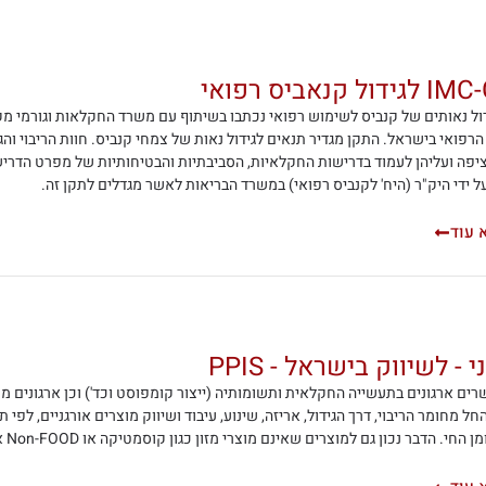
ול קנאביס רפואי
דול נאותים של קנביס לשימוש רפואי נכתבו בשיתוף עם משרד החקלאות וגורמי מ
הרפואי בישראל. התקן מגדיר תנאים לגידול נאות של צמחי קנביס. חוות הריבוי וה
יפה ועליהן לעמוד בדרישות החקלאיות, הסביבתיות והבטיחותיות של מפרט הדרישות
ל ידי היק"ר (היח' לקנביס רפואי) במשרד הבריאות לאשר מגדלים לתקן זה.
 עוד
י - לשיווק בישראל - PPIS
רים ארגונים בתעשייה החקלאית ותשומותיה (ייצור קומפוסט וכד') וכן ארגונים 
חל מחומר הריבוי, דרך הגידול, אריזה, שינוע, עיבוד ושיווק מוצרים אורגניים, לפי
 החי. הדבר נכון גם למוצרים שאינם מוצרי מזון כגון קוסמטיקה או Non-FOOD אחרים.