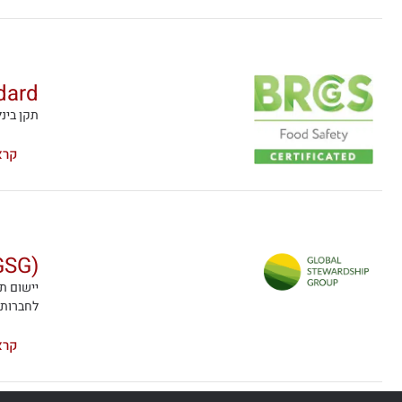
dard
תקן בינלאומי לאיכ
קרא
GSG)
יישום ת
לחברות ביו
קרא