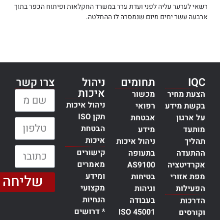
רשאי לערער עליה לפני ועדת ערר במשרד החקלאות ופיתוח הכפר בתוך
ארבעה עשר ימים מיום שנמסרה לו ההחלטה.
IQC
תחומים
ניהול
צרו קשר
איכות
הצעת מחיר
מכשור
שם מלא:
ניהול איכות
בקשת מידע
רפואי
תקן ISO
על ארגון
אבטחת
טלפון:
הבטחת
מותעד
מידע
איכות
תהליך
ניהול איכות
כתובת דוא״ל:
קישורים
ההתעדה
בתעופה
מאמרים
אקרדיטציה
AS9100
ומידע
מפת אזורי
בטיחות
שליחה
מקצועי
הפעילות
וגיהות
הנחיות
בעבודה
הדרכות
* דרושים
ISO 45001
וקורסים