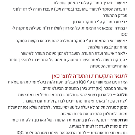
• אישור תאריך המבדק על גבי הזימון שנשלח
• הערות הסוקר לתיעוד שהועבר (במידה ויש) יועברו חזרה לארגון לפני
מבדק ההתעדה
• ביצוע המבדק ע"י הסוקר בארגון
• במידה ונמצאו אי התאמות, על הארגון לשלוח דו"ח פעילות מתקנת ל-
IQC
• אישור אי ההתאמות ע"י הסוקר והמלצה להתעדה או בקשת הסוקר
מהארגון לבצע השלמות
• לאחר אישור ועדת התעדה, תועבר לארגון טיוטת תעודה לאישור
• הנפקת תעודה לאחר אישור טיוטה, חתימה על התחייבות לתהליך וסיום
ההתחייבויות הכספיות
לתנאי התקשרות והתעדה לחצו כאן
הארגונים המאושרים ע"י IQC מקבלים תעודה/ות בינלאומי/ות הנושא/ות
אישור הסמכה (אקרדיטציה) מהגופים הבינלאומיים,
תלונה –
כל ארגון רשאי להגיש תלונה בכתב או במייל או באמצעות
"יצירת קשר" באתר ואנחנו מתחייבים לבדוק ולחזור עם תשובה.
הזמן לסגירת תלונה לא יעלה על 30 ימי עבודה. לתלונה שלא נסגרה ישלח
מכתב למתלונן המפרט את סיבת העיכוב.
ועדת ערר –
תפקידה לדון בתוצאות ההתעדה של הארגון. הלקוח רשאי
ליזום פניה לועדה זו לטיפול בעניינו.
בנושא תוצרת אורגנית – לקוח הרואה את עצמו נפגע מהחלטת IQC